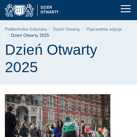
Dzień Otwarty 2025 
Przejdź
Przejdź
Przejdź
do
do
do
menu
wyszukiwarki
treści
głównego
Ścieżka nawigacyjna
Politechnika Gdańska
Dzień Otwarty
Poprzednie edycje
Dzień Otwarty 2025
Treść strony
Dzień Otwarty
2025